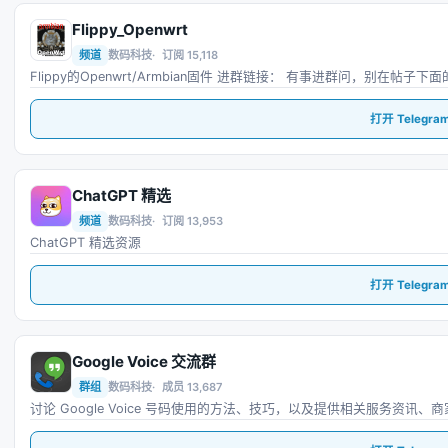
Flippy_Openwrt
F
频道
数码科技
订阅 15,118
Flippy的Openwrt/Armbian固件 进群链接： 有事进群问，别
打开 Telegra
ChatGPT 精选
C
频道
数码科技
订阅 13,953
ChatGPT 精选资源
打开 Telegra
Google Voice 交流群
G
群组
数码科技
成员 13,687
讨论 Google Voice 号码使用的方法、技巧，以及提供相关服务资讯、