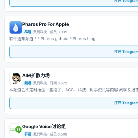
打开 Telegra
Pharos Pro For Apple
P
群组
数码科技
成员 3,939
软件通知频道 * * Pharos github: * Pharos blog:
打开 Telegra
AIM扩散力场
A
频道
数码科技
订阅 3,572
本频道会不定时推送一些段子、ACG、科技、时事资讯等内容 闲聊＆报错＆
打开 Telegra
Google Voice讨论组
G
群组
数码科技
成员 3,508