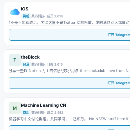
iOS
I
群组
数码科技
成员 2,638
1不是不能聊政治，关键这里不是Twitter 结构松散，发的消息别人都被
打开 Telegra
theBlock
T
频道
数码科技
订阅 2,616
分享一些以 Notion 为主的信息/技巧/用法 the-block.club Love from Notio
打开 Telegra
Machine Learning CN
M
群组
数码科技
成员 2,452
机器学习中文讨论群组，共同学习，一起炼丹。 No NSFW stuff here If you don't c