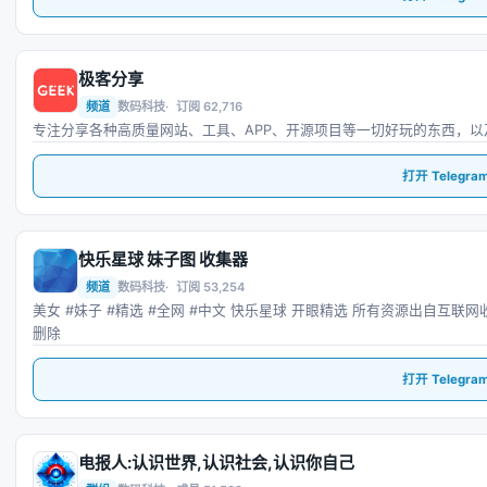
极客分享
极
频道
数码科技
订阅 62,716
专注分享各种高质量网站、工具、APP、开源项目等一切好玩的东西，以及偶
打开 Telegra
快乐星球 妹子图 收集器
快
频道
数码科技
订阅 53,254
美女 #妹子 #精选 #全网 #中文 快乐星球 开眼精选 所有资源出自
删除
打开 Telegra
电报人:认识世界,认识社会,认识你自己
电