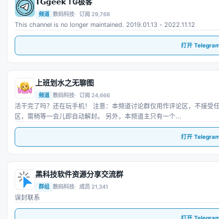
𝗧𝗚𝗴𝗲𝗲𝗸 TG极客
�
频道
数码科技
订阅 29,768
This channel is no longer maintained. 2019.01.13 - 2022.11.12
打开 Telegra
上班划水之无聊图
上
频道
数码科技
订阅 24,666
活干完了吗？还在玩手机！ 注意：本频道讨论群仅用作评论区，不接受
区，需稍等一会儿即自动解封。 另外，本频道主只有一个...
打开 Telegra
黑科技软件资源分享交流群
黑
群组
数码科技
成员 21,341
误封联系
打开 Telegra