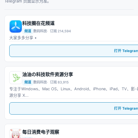
Telegram 页面显示为准。
科技圈在花频道
科
频道
数码科技
订阅 214,594
大家多多分享 •
打开 Telegra
油油の科技软件资源分享
油
频道
数码科技
订阅 83,915
专注于Windows、Mac OS、Linux、Android、iPhone、iPad
源分享 X...
打开 Telegra
每日消费电子观察
每