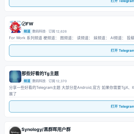
打开 Telegra
〄FW
〄
频道
数码科技
订阅 12,626
For Work 系列频道 梗频道： 图频道： 读频道： 妹频道： AI频道： 投稿·反馈·吹
打开 Telegra
那些好看的Tg主题
那
频道
数码科技
订阅 12,370
分享一些好看的Telegram主题 大部分是Android,官方 如果你需要T
展了
打开 Telegra
Synology/黑群晖用户群
S