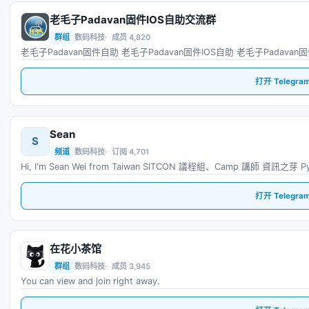
老毛子Padavan固件IOS自助交流群
老
群组
数码科技
成员 4,820
老毛子Padavan固件自助 老毛子Padavan固件IOS自助 老毛子Padava
打开 Telegra
Sean
S
频道
数码科技
订阅 4,701
Hi, I'm Sean Wei from Taiwan SITCON 議程組、Camp 講師 資訊之芽
打开 Telegra
在花小茶馆
在
群组
数码科技
成员 3,945
You can view and join right away.