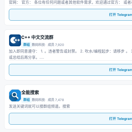
官网： 官方： 各位有任何问题或者其他软件需求，欢迎通过官方： 或
打开 Telegra
C++ 中文交流群
C
群组
数码科技
成员 7,920
加入即同意遵守： 1. 。违者警告或封禁。 2. 吹水/编程起步：请移步 。 3
或总结后再分享。....
打开 Telegra
全能搜索
全
群组
数码科技
成员 7,478
发送关键词就可以搜群组频道。搜索
打开 Telegra