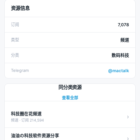
资源信息
订阅
7,078
类型
频道
分类
数码科技
Telegram
@mactalk
同分类资源
查看全部
科技圈在花频道
›
频道 · 订阅 214,594
油油の科技软件资源分享
›