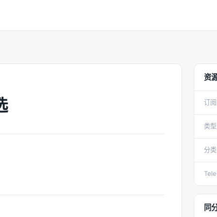
资
选
订阅
类型
分类
Tel
同