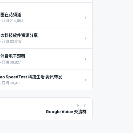
技圈在花频道
›
· 订阅 214,594
油の科技软件资源分享
›
· 订阅 83,915
日消费电子观察
›
· 订阅 68,827
yao SpeedTest 科技生活 资讯转发
›
· 订阅 68,423
下一个
Google Voice 交流群