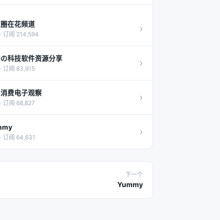
技圈在花频道
›
· 订阅 214,594
油の科技软件资源分享
›
· 订阅 83,915
日消费电子观察
›
· 订阅 68,827
mmy
›
· 订阅 64,631
下一个
Yummy