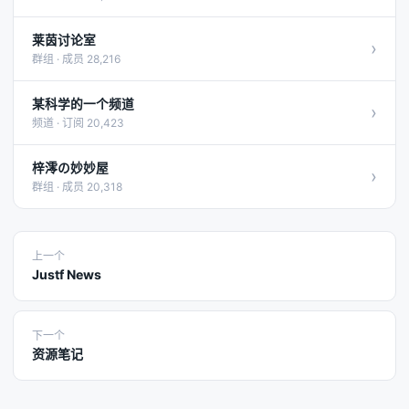
莱茵讨论室
›
群组 · 成员 28,216
某科学的一个频道
›
频道 · 订阅 20,423
梓澪の妙妙屋
›
群组 · 成员 20,318
上一个
Justf News
下一个
资源笔记