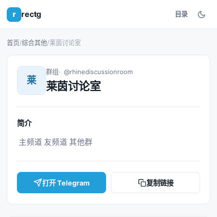
r
rectg
目录
首页
/
综合其他
/
莱茵讨论室
群组
@rhinediscussionroom
莱
莱茵讨论室
简介
 主频道 友频道 其他群 
打开 Telegram
复制链接