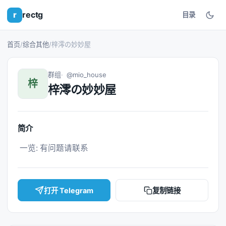
r
rectg
目录
首页
/
综合其他
/
梓澪の妙妙屋
群组
@mio_house
梓
梓澪の妙妙屋
简介
 一览: 有问题请联系 
打开 Telegram
复制链接