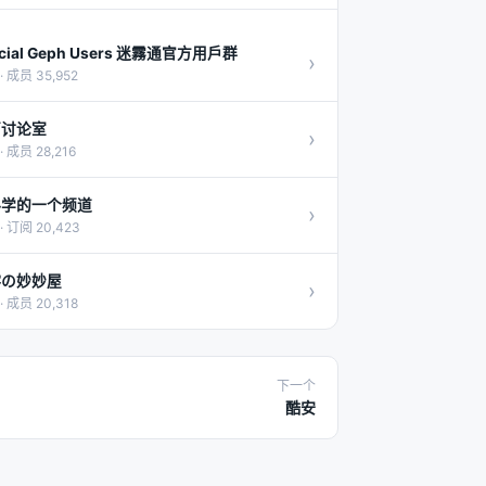
icial Geph Users 迷霧通官方用戶群
›
· 成员 35,952
茵讨论室
›
· 成员 28,216
科学的一个频道
›
· 订阅 20,423
澪の妙妙屋
›
· 成员 20,318
下一个
酷安