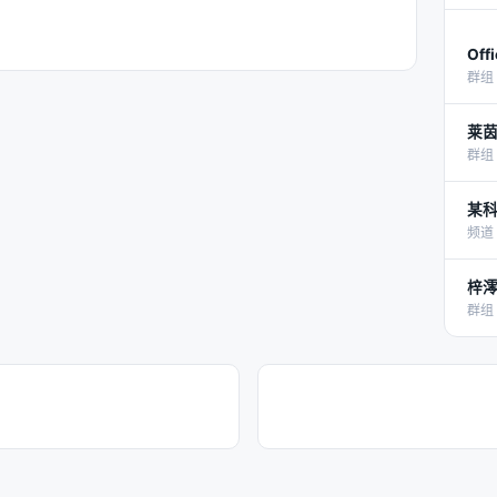
Off
群组 
莱
群组 
某
频道 
梓
群组 