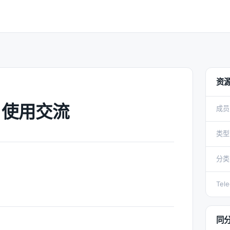
资
 N 使用交流
成员
类型
分类
Tel
同