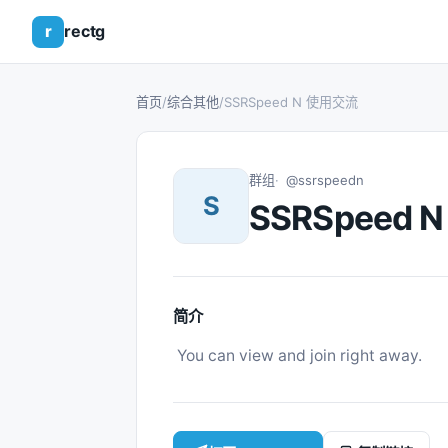
r
rectg
首页
/
综合其他
/
SSRSpeed N 使用交流
群组
@ssrspeedn
S
SSRSpeed
简介
 You can view and join right away. 