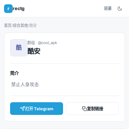
r
rectg
目录
首页
/
综合其他
/
酷安
群组
@cool_apk
酷
酷安
简介
 禁止人身攻击 
打开 Telegram
复制链接