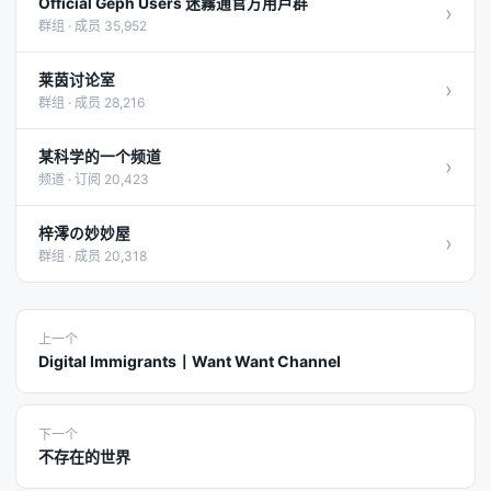
Official Geph Users 迷霧通官方用戶群
›
群组 · 成员 35,952
莱茵讨论室
›
群组 · 成员 28,216
某科学的一个频道
›
频道 · 订阅 20,423
梓澪の妙妙屋
›
群组 · 成员 20,318
上一个
Digital Immigrants丨Want Want Channel
下一个
不存在的世界