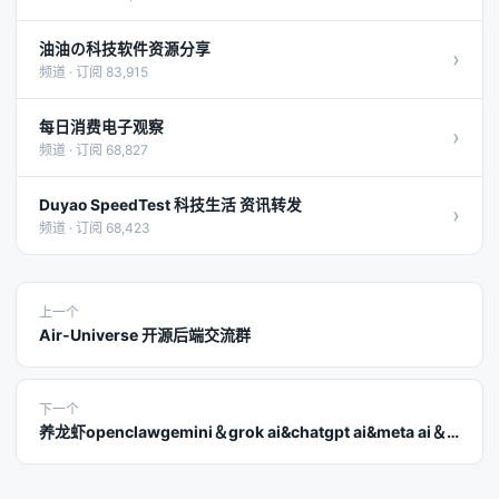
油油の科技软件资源分享
›
频道 · 订阅 83,915
每日消费电子观察
›
频道 · 订阅 68,827
Duyao SpeedTest 科技生活 资讯转发
›
频道 · 订阅 68,423
上一个
Air-Universe 开源后端交流群
下一个
养龙虾openclawgemini＆grok ai&chatgpt ai&meta ai＆claude aiDeepseek＆Midjourney人工智能 phone talk