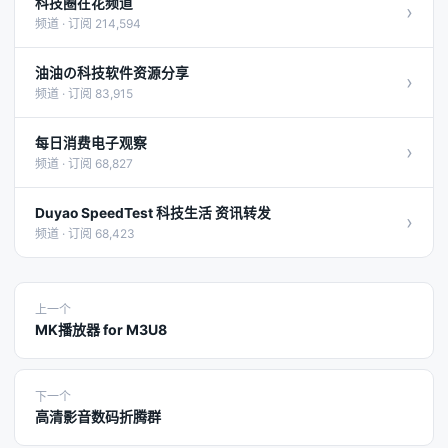
科技圈在花频道
›
频道 · 订阅 214,594
油油の科技软件资源分享
›
频道 · 订阅 83,915
每日消费电子观察
›
频道 · 订阅 68,827
Duyao SpeedTest 科技生活 资讯转发
›
频道 · 订阅 68,423
上一个
MK播放器 for M3U8
下一个
高清影音数码折腾群