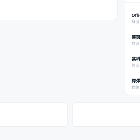
Off
群组 
莱
群组 
某
频道 
梓
群组 