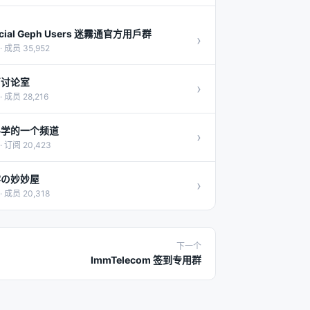
icial Geph Users 迷霧通官方用戶群
›
· 成员 35,952
茵讨论室
›
· 成员 28,216
科学的一个频道
›
· 订阅 20,423
澪の妙妙屋
›
· 成员 20,318
下一个
ImmTelecom 签到专用群