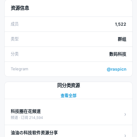
资源信息
成员
1,522
类型
群组
分类
数码科技
Telegram
@raspicn
同分类资源
查看全部
科技圈在花频道
›
频道 · 订阅 214,594
油油の科技软件资源分享
›