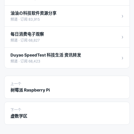
油油の科技软件资源分享
›
频道 · 订阅 83,915
每日消费电子观察
›
频道 · 订阅 68,827
Duyao SpeedTest 科技生活 资讯转发
›
频道 · 订阅 68,423
上一个
树莓派 Raspberry Pi
下一个
虚数学区