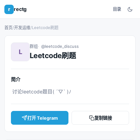
r
rectg
目录
首页
/
开发运维
/
Leetcode刷题
群组
@leetcode_discuss
L
Leetcode刷题
简介
 讨论leetcode题目( ´▽` )ﾉ 
打开 Telegram
复制链接