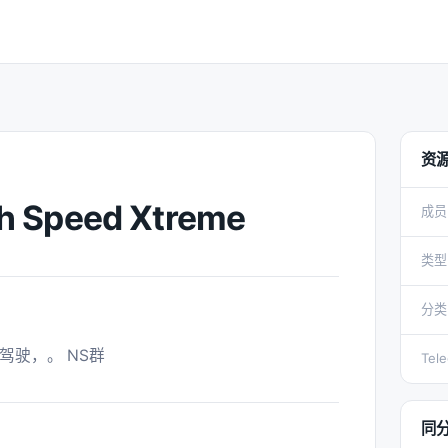
资
sh Speed Xtreme
成员
类型
分类
驾驶，。 NS群 
Tel
同