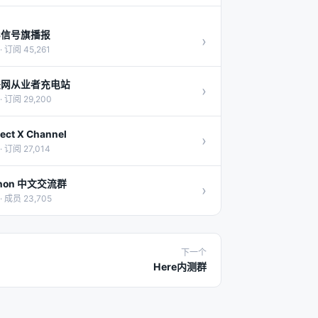
S信号旗播报
›
· 订阅 45,261
联网从业者充电站
›
· 订阅 29,200
ject X Channel
›
· 订阅 27,014
thon 中文交流群
›
· 成员 23,705
下一个
Here内测群