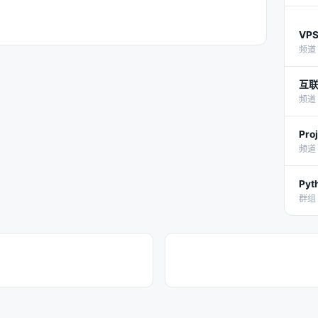
VP
频道 
互
频道 
Pro
频道 
Py
群组 