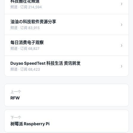
科技圈在花频道
›
频道 · 订阅 214,594
油油の科技软件资源分享
›
频道 · 订阅 83,915
每日消费电子观察
›
频道 · 订阅 68,827
Duyao SpeedTest 科技生活 资讯转发
›
频道 · 订阅 68,423
上一个
RFW
下一个
树莓派 Raspberry Pi