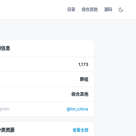
目录
综合其他
源码
源信息
1,173
群组
综合其他
egram
@hn_china
分类资源
查看全部