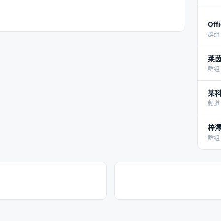
Off
群组 
莱
群组 
某
频道 
梓
群组 