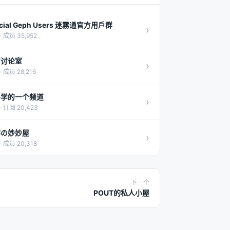
icial Geph Users 迷霧通官方用戶群
›
· 成员 35,952
茵讨论室
›
· 成员 28,216
科学的一个频道
›
· 订阅 20,423
澪の妙妙屋
›
· 成员 20,318
下一个
POUT的私人小屋