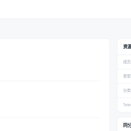
资
成员
类型
分类
Tel
同