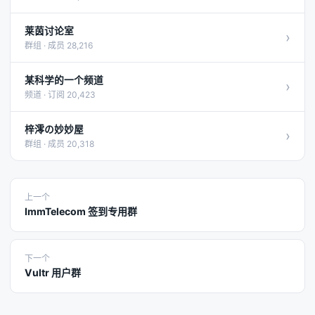
莱茵讨论室
›
群组 · 成员 28,216
某科学的一个频道
›
频道 · 订阅 20,423
梓澪の妙妙屋
›
群组 · 成员 20,318
上一个
ImmTelecom 签到专用群
下一个
Vultr 用户群