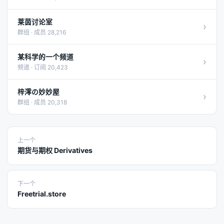
莱茵讨论室
›
群组 · 成员 28,216
某科学的一个频道
›
频道 · 订阅 20,423
梓澪の妙妙屋
›
群组 · 成员 20,318
上一个
期货与期权 Derivatives
下一个
Freetrial.store