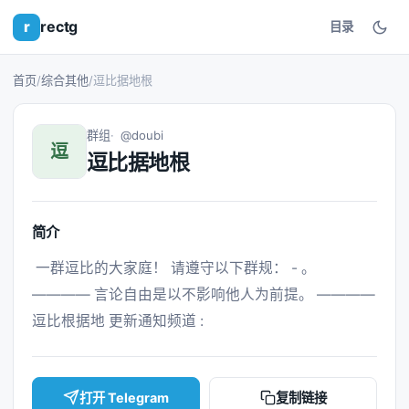
r
rectg
目录
首页
/
综合其他
/
逗比据地根
群组
@doubi
逗
逗比据地根
简介
 一群逗比的大家庭！ 请遵守以下群规： - 。 
———— 言论自由是以不影响他人为前提。 ———— 
逗比根据地 更新通知频道 : 
打开 Telegram
复制链接