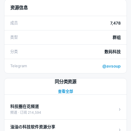
资源信息
成员
7,478
类型
群组
分类
数码科技
Telegram
@avsoup
同分类资源
查看全部
科技圈在花频道
›
频道 · 订阅 214,594
油油の科技软件资源分享
›