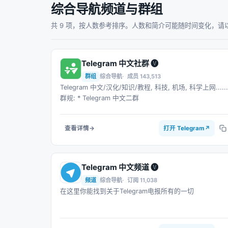
综合导航频道与群组
共 9 项，按人数参考排序。人数和简介可能随时间变化，请以 T
Telegram 中文社群 🅥
T
群组
综合导航
成员 143,513
Telegram 中文/汉化/知识/教程, 科技, 机场, 科学上网......
群规: * Telegram 中文二群
查看详情
→
打开 Telegram
↗
Telegram 中文频道 🅥
T
频道
综合导航
订阅 11,038
在这里你能找到关于Telegram电报所有的一切