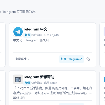
elegram 页面显示为准。
Telegram 中文
T
频道
综合导航
订阅 79,740
中文化、Telegram 世界入口 .
查看详情
→
打开 Telegram
↗
Telegram 新手帮助
T
群组
综合导航
成员 8,967
「Telegram 新手指南」频道 的附属群组，主要用于频道内
容反馈与建议、对频道内未提及问题的社区支持与帮助。
群组规则