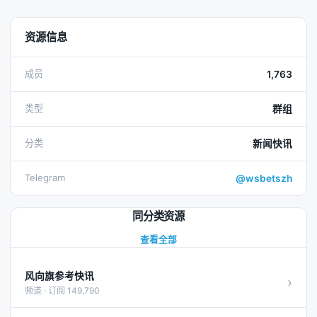
资源信息
成员
1,763
类型
群组
分类
新闻快讯
Telegram
@wsbetszh
同分类资源
查看全部
风向旗参考快讯
›
频道 · 订阅 149,790