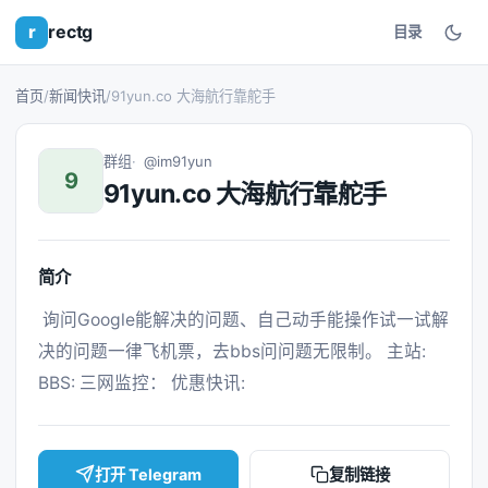
r
rectg
目录
首页
/
新闻快讯
/
91yun.co 大海航行靠舵手
群组
@im91yun
9
91yun.co 大海航行靠舵手
简介
 询问Google能解决的问题、自己动手能操作试一试解
决的问题一律飞机票，去bbs问问题无限制。 主站: 
BBS: 三网监控： 优惠快讯: 
打开 Telegram
复制链接