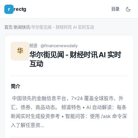
r
rectg
目录
首页
/
新闻快讯
/
华尔街见闻 - 财经时讯 AI 实时互动
频道
@financenewsdaily
华
华尔街见闻 - 财经时讯 AI 实时
互动
简介
 中国领先的金融信息平台，7×24 覆盖全球股市、外
汇、债券、商品动态。 频道特色 • AI 自动解读：每条
新闻实时生成投资参考 • 智能问答：使用 /ask 命令深
入了解任意资... 