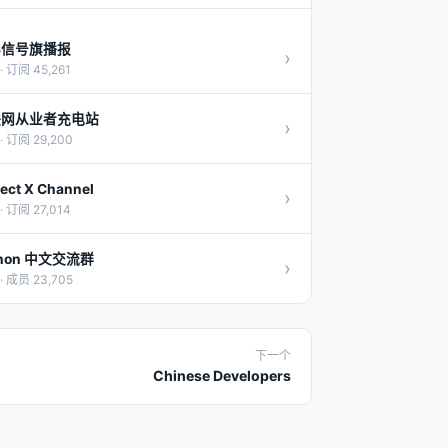
S信号旗播报
›
· 订阅 45,261
联网从业者充电站
›
· 订阅 29,200
ject X Channel
›
· 订阅 27,014
thon 中文交流群
›
· 成员 23,705
下一个
Chinese Developers