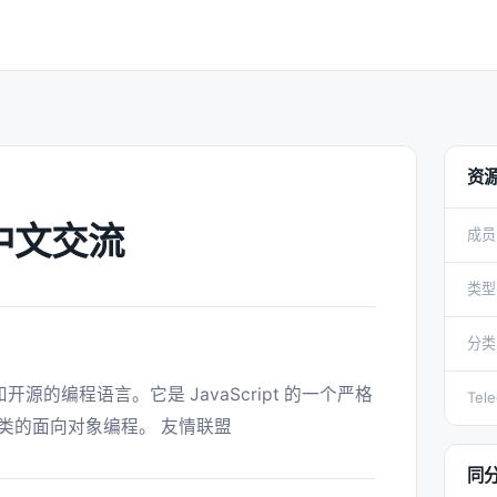
资
t 中文交流
成员
类型
分类
Tel
的面向对象编程。 友情联盟 
同