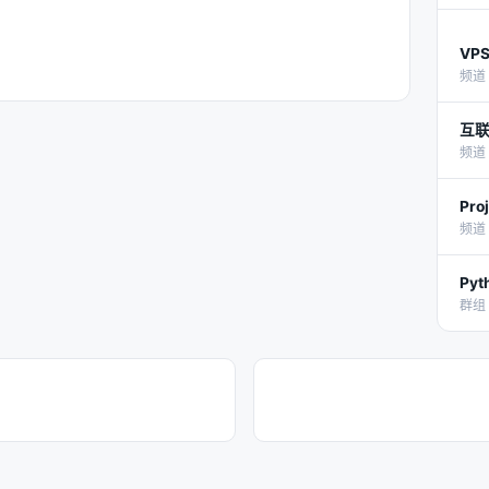
VP
频道 
互
频道 
Pro
频道 
Py
群组 