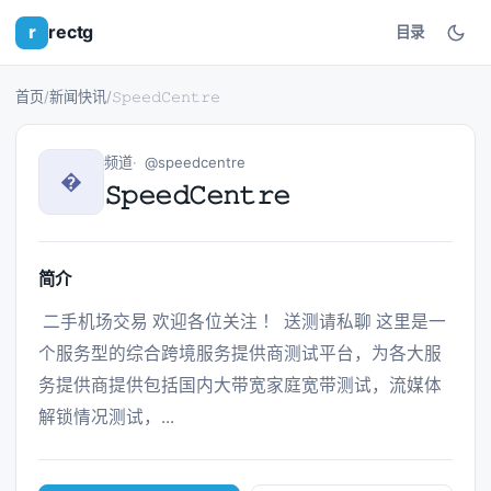
r
rectg
目录
首页
/
新闻快讯
/
𝚂𝚙𝚎𝚎𝚍𝙲𝚎𝚗𝚝𝚛𝚎
频道
@speedcentre
�
𝚂𝚙𝚎𝚎𝚍𝙲𝚎𝚗𝚝𝚛𝚎
简介
 二手机场交易 欢迎各位关注 ！ 送测请私聊 这里是一
个服务型的综合跨境服务提供商测试平台，为各大服
务提供商提供包括国内大带宽家庭宽带测试，流媒体
解锁情况测试，... 