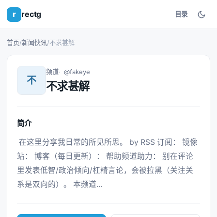
r
rectg
目录
首页
/
新闻快讯
/
不求甚解
频道
@fakeye
不
不求甚解
简介
 在这里分享我日常的所见所思。 by RSS 订阅： 镜像
站： 博客（每日更新）： 帮助频道助力： 别在评论
里发表低智/政治倾向/杠精言论，会被拉黑（关注关
系是双向的）。 本频道... 