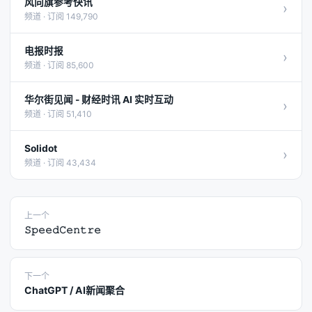
风向旗参考快讯
›
频道 · 订阅 149,790
电报时报
›
频道 · 订阅 85,600
华尔街见闻 - 财经时讯 AI 实时互动
›
频道 · 订阅 51,410
Solidot
›
频道 · 订阅 43,434
上一个
𝚂𝚙𝚎𝚎𝚍𝙲𝚎𝚗𝚝𝚛𝚎
下一个
ChatGPT / AI新闻聚合