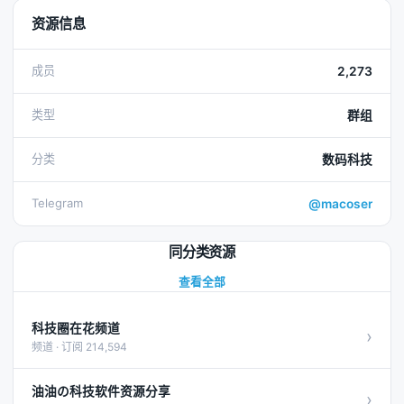
资源信息
成员
2,273
类型
群组
分类
数码科技
Telegram
@macoser
同分类资源
查看全部
科技圈在花频道
›
频道 · 订阅 214,594
油油の科技软件资源分享
›