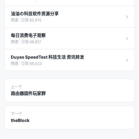
油油の科技软件资源分享
›
频道 · 订阅 83,915
每日消费电子观察
›
频道 · 订阅 68,827
Duyao SpeedTest 科技生活 资讯转发
›
频道 · 订阅 68,423
上一个
路由器固件玩家群
下一个
theBlock