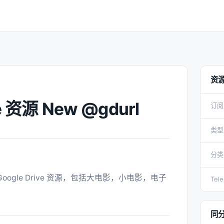
资
ve 资源 New @gdurl
订阅
类型
分类
Tel
同