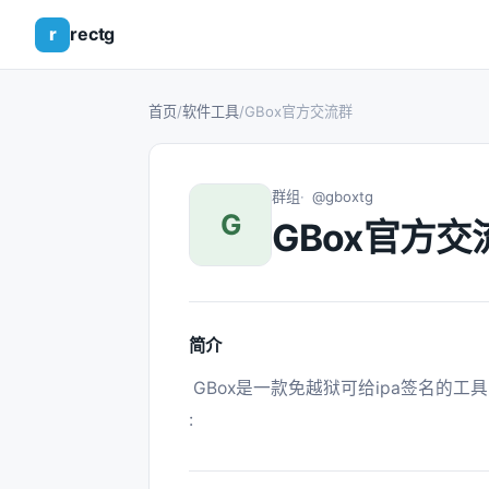
r
rectg
首页
/
软件工具
/
GBox官方交流群
群组
@gboxtg
G
GBox官方交
简介
 GBox是一款免越狱可给ipa签名的工具，具有ipa补签、ipa安装下载、视频下载等功能 
: 