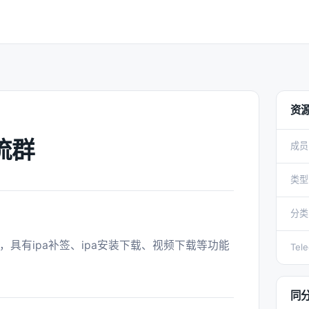
资
流群
成员
类型
分类
Tel
同