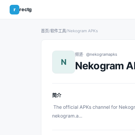
r
rectg
首页
/
软件工具
/
Nekogram APKs
频道
@nekogramapks
N
Nekogram A
简介
 The official APKs channel for Nekogram. News: Discussion: Чат: 讨论: Test APKs: 
nekogram.a... 