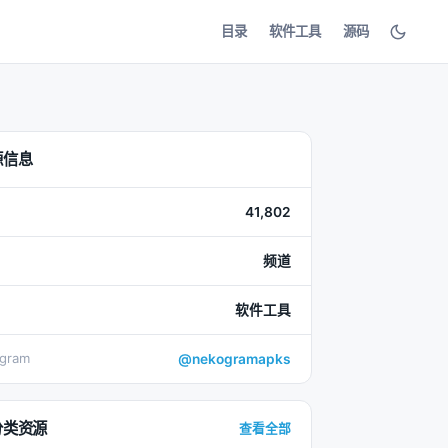
目录
软件工具
源码
源信息
41,802
频道
软件工具
egram
@nekogramapks
分类资源
查看全部