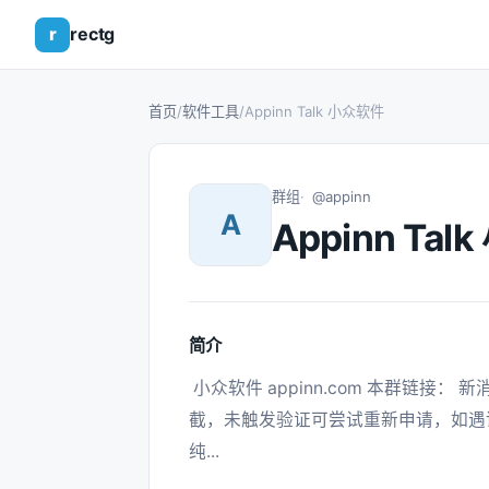
r
rectg
首页
/
软件工具
/
Appinn Talk 小众软件
群组
@appinn
A
Appinn Ta
简介
 小众软件 appinn.com 本群链接： 新消息频道： 本群采用自动 bot 进行验证和广告拦
截，未触发验证可尝试重新申请，如遇误
纯... 