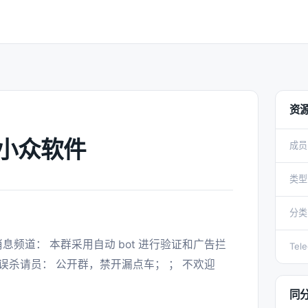
资
lk 小众软件
成员
类型
分类
Tel
杀请员： 公开群，禁开漏点车； ； 不欢迎
同