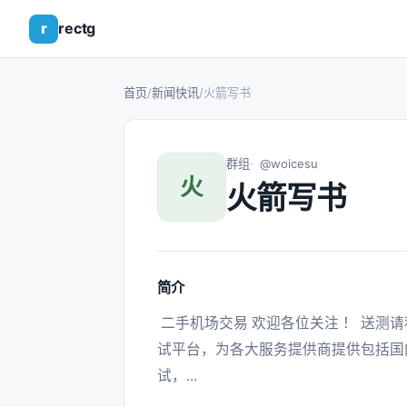
r
rectg
首页
/
新闻快讯
/
火箭写书
群组
@woicesu
火
火箭写书
简介
 二手机场交易 欢迎各位关注 ！ 送测请私聊 这里是一个服务型的综合跨境服务提供商测
试平台，为各大服务提供商提供包括国
试，... 