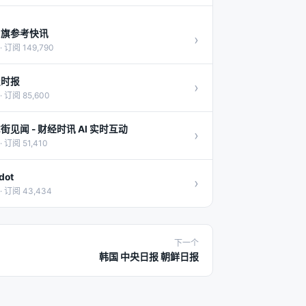
向旗参考快讯
›
· 订阅 149,790
报时报
›
· 订阅 85,600
街见闻 - 财经时讯 AI 实时互动
›
· 订阅 51,410
dot
›
· 订阅 43,434
下一个
韩国 中央日报 朝鲜日报