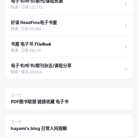
电子书/听书/期刊/课程资源
›
频道 · 订阅 125,715
好读 ReadFine电子书屋
›
频道 · 订阅 65,694
书屋 电子书 𝑻𝑮𝒆𝑩𝒐𝒐𝒌
›
频道 · 订阅 48,170
电子书/听书/期刊杂志/课程分享
›
群组 · 成员 46,054
上一个
PDF图书联盟 链接收藏 电子书
下一个
hayami's blog 日常人间观察