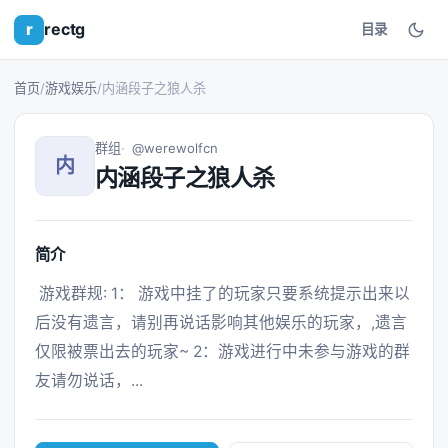
r
rectg
目录
首页
/
游戏娱乐
/
内涵段子之狼人杀
群组
@werewolfcn
内
内涵段子之狼人杀
简介
 游戏群规: 1： 游戏中挂了的玩家只要系统提示出来以
后没有遗言，请别再说话影响其他娱乐的玩家，,遗言
仅限被票出去的玩家~ 2：游戏进行中未参与游戏的群
友请勿说话，... 