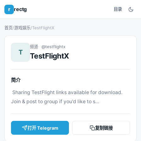
r
rectg
目录
首页
/
游戏娱乐
/
TestFlightX
频道
@testflightx
T
TestFlightX
简介
 Sharing TestFlight links available for download. 
Join & post to group if you'd like to s... 
打开 Telegram
复制链接