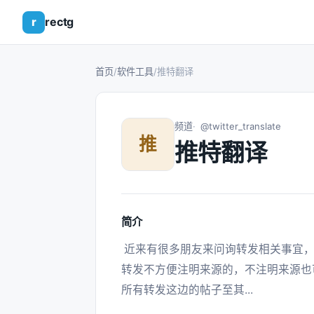
r
rectg
首页
/
软件工具
/
推特翻译
频道
@twitter_translate
推
推特翻译
简介
 近来有很多朋友来问询转发相关事宜，这边再次统一回复：都可以转发。 如果跨平台
转发不方便注明来源的，不注明来源也
所有转发这边的帖子至其... 