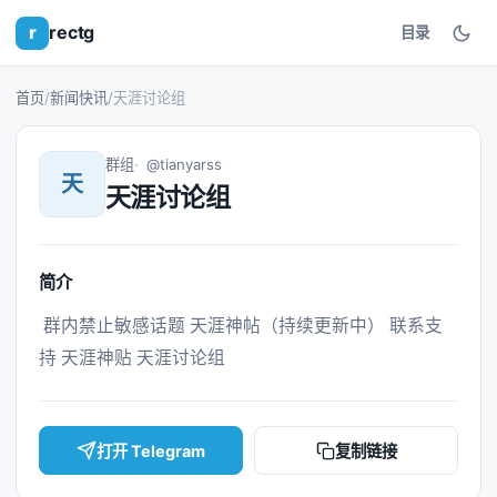
r
rectg
目录
首页
/
新闻快讯
/
天涯讨论组
群组
@tianyarss
天
天涯讨论组
简介
 群内禁止敏感话题 天涯神帖（持续更新中） 联系支
持 天涯神贴 天涯讨论组 
打开 Telegram
复制链接