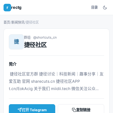
r
rectg
目录
首页
/
新闻快讯
/
捷径社区
群组
@shortcuts_cn
捷
捷径社区
简介
 捷径社区官方群 捷径讨论｜科技新闻｜趣事分享｜友
爱互助 官网 sharecuts.cn 捷径社区APP 
t.cn/EokAcig 关于我们 miidii.tech 微信关注公众... 
打开 Telegram
复制链接