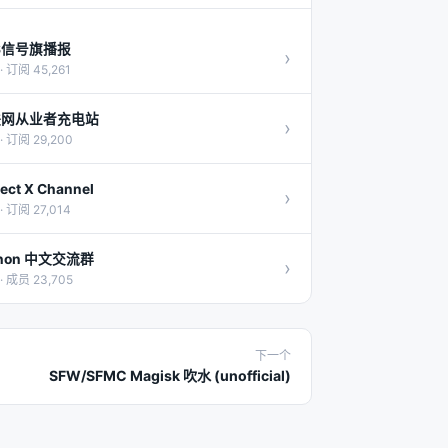
S信号旗播报
›
· 订阅 45,261
联网从业者充电站
›
· 订阅 29,200
ject X Channel
›
· 订阅 27,014
thon 中文交流群
›
· 成员 23,705
下一个
SFW/SFMC Magisk 吹水 (unofficial)