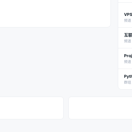
VP
频道 
互
频道 
Pro
频道 
Py
群组 