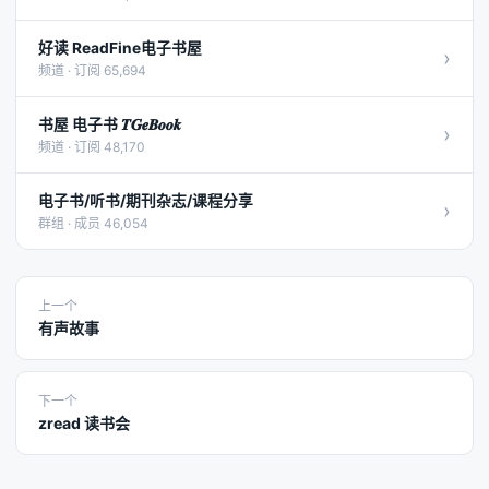
好读 ReadFine电子书屋
›
频道 · 订阅 65,694
书屋 电子书 𝑻𝑮𝒆𝑩𝒐𝒐𝒌
›
频道 · 订阅 48,170
电子书/听书/期刊杂志/课程分享
›
群组 · 成员 46,054
上一个
有声故事
下一个
zread 读书会