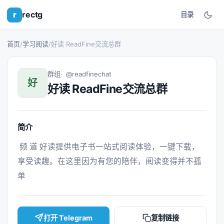
r
rectg
目录
首页
/
学习阅读
/
好读 ReadFine交流总群
群组
@readfinechat
好
好读 ReadFine交流总群
简介
 频 道 好读提供电子书一站式阅读体验，一键下载，
享受读趣。在这里因为有您的陪伴，阅读变得并不孤
单 
打开 Telegram
复制链接