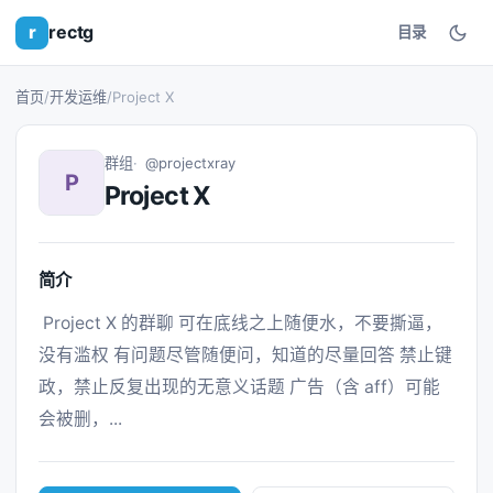
r
rectg
目录
首页
/
开发运维
/
Project X
群组
@projectxray
P
Project X
简介
 Project X 的群聊 可在底线之上随便水，不要撕逼，
没有滥权 有问题尽管随便问，知道的尽量回答 禁止键
政，禁止反复出现的无意义话题 广告（含 aff）可能
会被删，... 