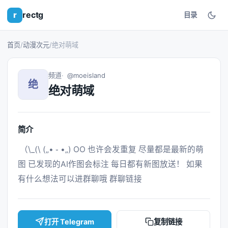
r
rectg
目录
首页
/
动漫次元
/
绝对萌域
频道
@moeisland
绝
绝对萌域
简介
 （\_(\ („• ֊ •„) OO 也许会发重复 尽量都是最新的萌
图 已发现的AI作图会标注 每日都有新图放送！ 如果
有什么想法可以进群聊哦 群聊链接 
打开 Telegram
复制链接