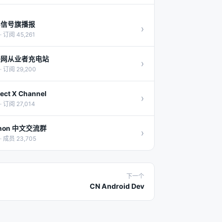
S信号旗播报
›
· 订阅 45,261
联网从业者充电站
›
· 订阅 29,200
ject X Channel
›
· 订阅 27,014
thon 中文交流群
›
· 成员 23,705
下一个
CN Android Dev