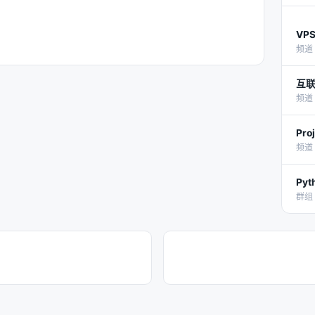
VP
频道 
互
频道 
Pro
频道 
Py
群组 