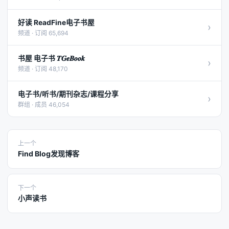
好读 ReadFine电子书屋
›
频道 · 订阅 65,694
书屋 电子书 𝑻𝑮𝒆𝑩𝒐𝒐𝒌
›
频道 · 订阅 48,170
电子书/听书/期刊杂志/课程分享
›
群组 · 成员 46,054
上一个
Find Blog发现博客
下一个
小声读书