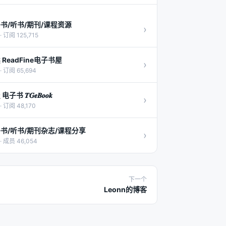
书/听书/期刊/课程资源
›
· 订阅 125,715
 ReadFine电子书屋
›
· 订阅 65,694
子书 𝑻𝑮𝒆𝑩𝒐𝒐𝒌
›
· 订阅 48,170
书/听书/期刊杂志/课程分享
›
· 成员 46,054
下一个
Leonn的博客