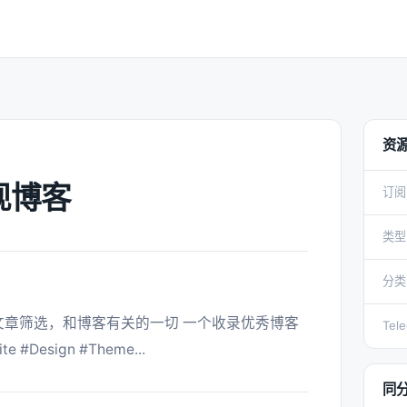
资
发现博客
订阅
类型
分类
Tel
e #Design #Theme... 
同