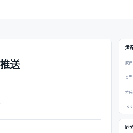
资
推送
成员
类型
分类
 
Tel
同