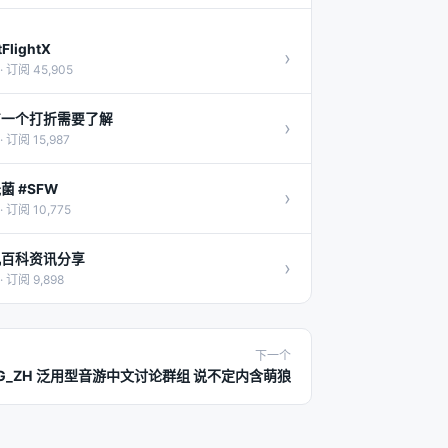
tFlightX
›
· 订阅 45,905
有一个打折需要了解
›
· 订阅 15,987
菌 #SFW
›
· 订阅 10,775
机百科资讯分享
›
· 订阅 9,898
下一个
G_ZH 泛用型音游中文讨论群组 说不定内含萌狼